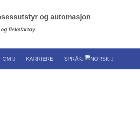
osessutstyr og automasjon
 og fiskefartøy
OM
KARRIERE
SPRÅK: