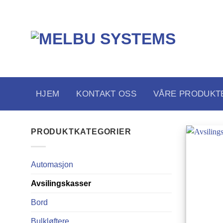
Skip
to
content
HJEM
KONTAKT OSS
VÅRE PRODUKT
PRODUKTKATEGORIER
Automasjon
Avsilingskasser
Bord
Bulkløftere