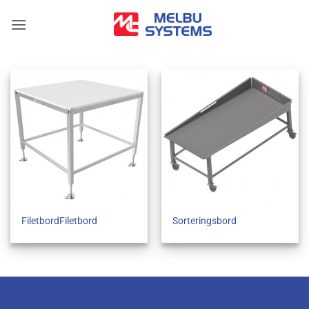
Skip
to
content
FiletbordFiletbord
Sorteringsbord