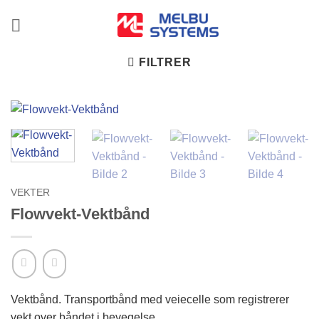
Skip
to
content
FILTRER
VEKTER
Flowvekt-Vektbånd
Vektbånd. Transportbånd med veiecelle som registrerer
vekt over båndet i bevegelse.