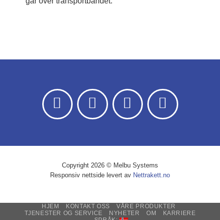
går over transportbåndet.
Copyright 2026 © Melbu Systems
Responsiv nettside levert av
Nettrakett.no
HJEM
KONTAKT OSS
VÅRE PRODUKTER
TJENESTER OG SERVICE
NYHETER
OM
KARRIERE
SPRÅK: