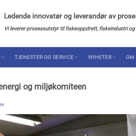
Ledende innovatør og leverandør av pros
Vi leverer prosessutstyr til fiskeoppdrett, fiskeindustri og
R
TJENESTER OG SERVICE
NYHETER
OM
 energi og miljøkomiteen
EN