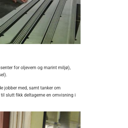
enter for oljevern og marint miljø),
el).
a de jobber med, samt tanker om
l slutt fikk deltagerne en omvisning i