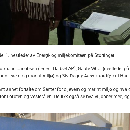
, 1. nestleder av Energi- og miljøkomiteen på Stortinget.
Normann Jacobsen (leder i Hadsel AP), Gaute Whal (nestleder på s
or oljevern og marint miljø) og Siv Dagny Aasvik (ordfører i Hads
ant annet fortalte om Senter for oljevern og marint miljø og hv
 Lofoten og Vesterålen. De fikk også se hva vi jobber med, og ti