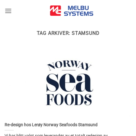
Skip
to
content
TAG ARKIVER:
STAMSUND
Re-design hos Lerøy Norway Seafoods Stamsund
Vi har blitt valgt som leverandør av et totalt redesign av