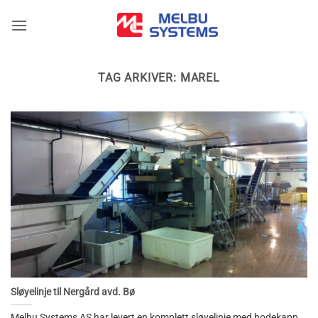
Skip
to
content
TAG ARKIVER:
MAREL
Sløyelinje til Nergård avd. Bø
Melbu Systems AS har levert en komplett sløyelinje med hodekapp