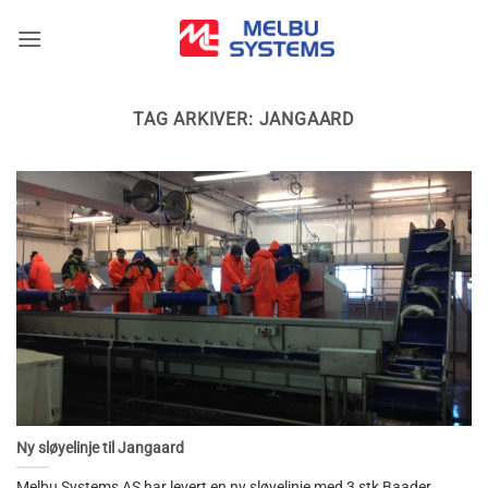
Skip
to
content
TAG ARKIVER:
JANGAARD
Ny sløyelinje til Jangaard
Melbu Systems AS har levert en ny sløyelinje med 3 stk Baader