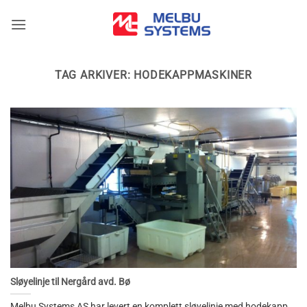
Skip
to
content
TAG ARKIVER:
HODEKAPPMASKINER
Sløyelinje til Nergård avd. Bø
Melbu Systems AS har levert en komplett sløyelinje med hodekapp