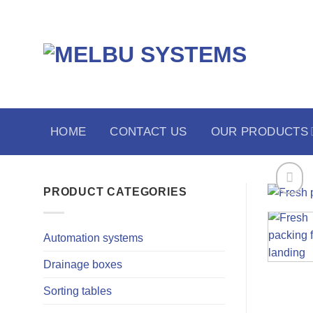
Skip
to
content
HOME
CONTACT US
OUR PRODUCTS
PRODUCT CATEGORIES
Automation systems
Drainage boxes
Sorting tables