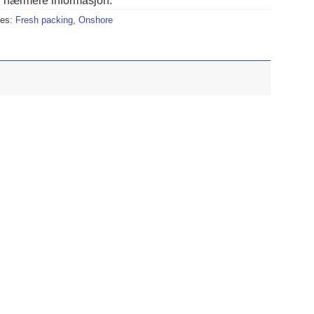
r nærmere informasjon.
ies:
Fresh packing
,
Onshore