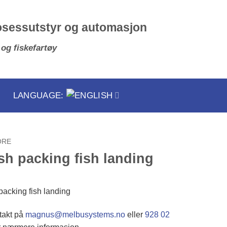
osessutstyr og automasjon
 og fiskefartøy
LANGUAGE:
ORE
sh packing fish landing
packing fish landing
takt på
magnus@melbusystems.no
eller
928 02