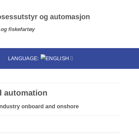
osessutstyr og automasjon
 og fiskefartøy
LANGUAGE:
d automation
g industry onboard and onshore