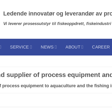
Ledende innovatør og leverandør av pr
Vi leverer prosessutstyr til fiskeoppdrett, fiskeindustri
SERVICE
NEWS
ABOUT
CAREER
nd supplier of process equipment an
of process equipment to aquaculture and the fishin