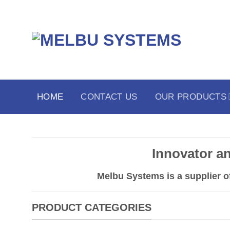
Skip
to
content
HOME
CONTACT US
OUR PRODUCTS
Innovator a
Melbu Systems
is a supplier 
PRODUCT CATEGORIES