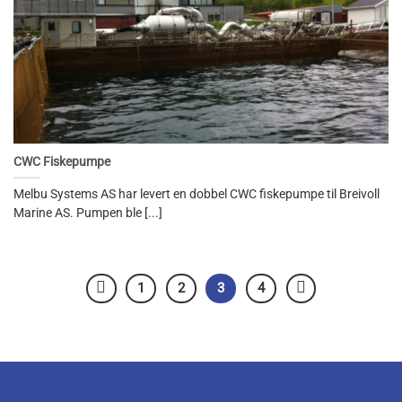
CWC Fiskepumpe
Melbu Systems AS har levert en dobbel CWC fiskepumpe til Breivoll
Marine AS. Pumpen ble [...]
1
2
3
4